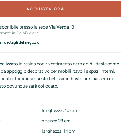
ACQUISTA ORA
isponibile presso la sede
Via Verga 19
pronto in 5 o più giorni
a i dettagli del negozio
realizzato in resina con rivestimento nero gold, ideale come
a appoggio decorativo per mobili, tavoli e spazi interni.
ffinati e luminosi questo bellissimo busto non passerà di
ato dovunque sarà collocato.
lunghezza: 10 cm
altezza: 23 cm
i
larghezza: 14 cm