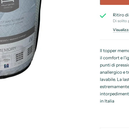
Ritiro d
Di solito 
Visualizz
Il topper memo
il comfort e l'
punti di pressi
anallergico e t
lavabile. La l
estremamente r
intorpedimento
in Italia