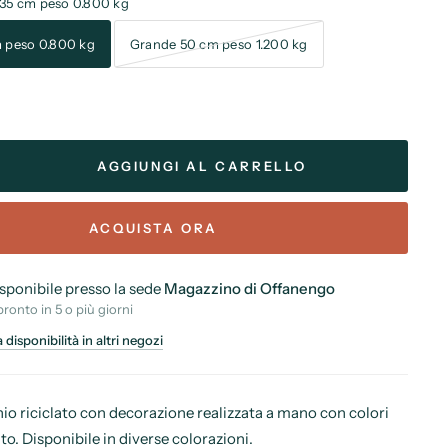
 35 cm peso 0.800 kg
m peso 0.800 kg
Grande 50 cm peso 1.200 kg
AGGIUNGI AL CARRELLO
ACQUISTA ORA
isponibile presso la sede
Magazzino di Offanengo
pronto in 5 o più giorni
a disponibilità in altri negozi
nio riciclato con decorazione realizzata a mano con colori
to. Disponibile in diverse colorazioni.