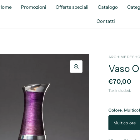
Home
Promozioni
Offerte speciali
Catalogo
Categ
Contatti
ARCHIMEDESHO
Vaso O
€70,00
Tax included.
Colore:
Multico
Multicolore