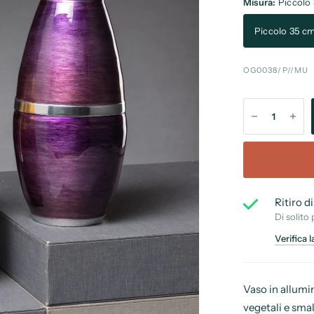
Misura:
Piccolo
Piccolo 35 c
OG0038/P//MU
Ritiro d
Di solito 
Verifica l
Vaso in allumi
vegetali e smal