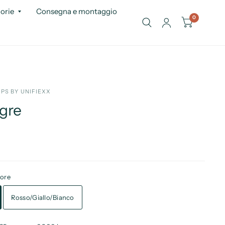
orie
Consegna e montaggio
0
PS BY UNIFIEXX
gre
lore
Rosso/Giallo/Bianco